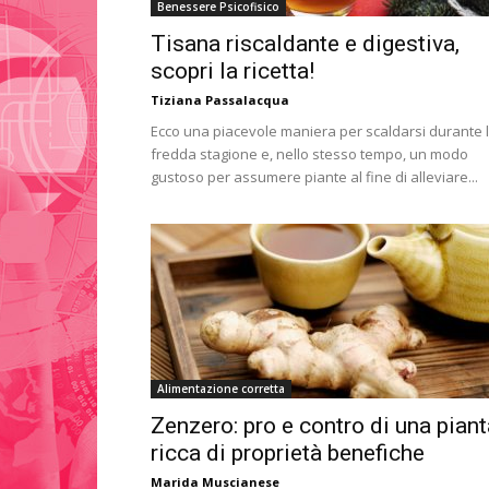
Benessere Psicofisico
Tisana riscaldante e digestiva,
scopri la ricetta!
Tiziana Passalacqua
Ecco una piacevole maniera per scaldarsi durante 
fredda stagione e, nello stesso tempo, un modo
gustoso per assumere piante al fine di alleviare...
Alimentazione corretta
Zenzero: pro e contro di una piant
ricca di proprietà benefiche
Marida Muscianese