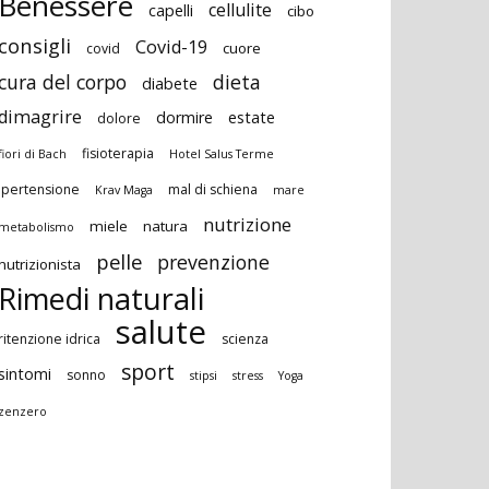
Benessere
cellulite
capelli
cibo
consigli
Covid-19
cuore
covid
cura del corpo
dieta
diabete
dimagrire
dormire
estate
dolore
fisioterapia
fiori di Bach
Hotel Salus Terme
ipertensione
mal di schiena
Krav Maga
mare
nutrizione
miele
natura
metabolismo
pelle
prevenzione
nutrizionista
Rimedi naturali
salute
ritenzione idrica
scienza
sport
sintomi
sonno
stipsi
stress
Yoga
zenzero