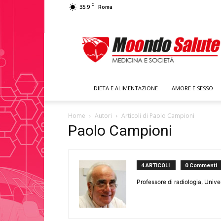
C
35.9
Roma
Moondo
Salute
DIETA E ALIMENTAZIONE
AMORE E SESSO
Home
Autori
Articoli di Paolo Campioni
Paolo Campioni
4 ARTICOLI
0 Commenti
Professore di radiologia, Univ