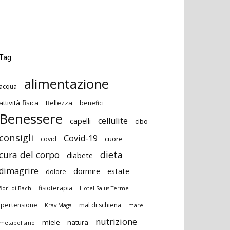
Tag
alimentazione
acqua
attività fisica
Bellezza
benefici
Benessere
cellulite
capelli
cibo
consigli
Covid-19
cuore
covid
cura del corpo
dieta
diabete
dimagrire
dormire
estate
dolore
fisioterapia
fiori di Bach
Hotel Salus Terme
ipertensione
mal di schiena
Krav Maga
mare
nutrizione
miele
natura
metabolismo