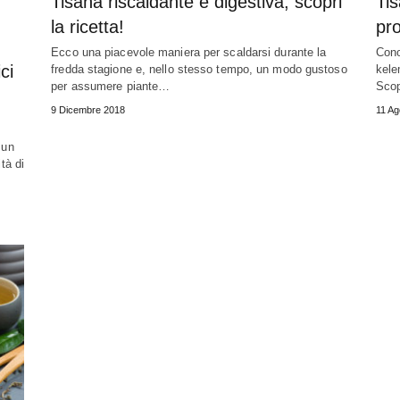
Tisana riscaldante e digestiva, scopri
Tis
la ricetta!
pro
Ecco una piacevole maniera per scaldarsi durante la
Cono
ci
fredda stagione e, nello stesso tempo, un modo gustoso
kele
per assumere piante…
Scop
9 Dicembre 2018
11 Ag
 un
tà di