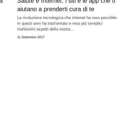
a
Salute e Internet: i siti e le app che ti
aiutano a prenderti cura di te
La rivoluzione tecnologica che internet ha reso possibile
in questi anni ha trasformato e reso più semplici
moltissimi aspetti della nostra…
11 Settembre 2017